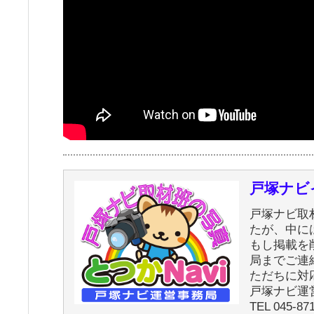
戸塚ナビ
戸塚ナビ取
たが、中に
もし掲載を
局までご連
ただちに対
戸塚ナビ運
TEL 045-87