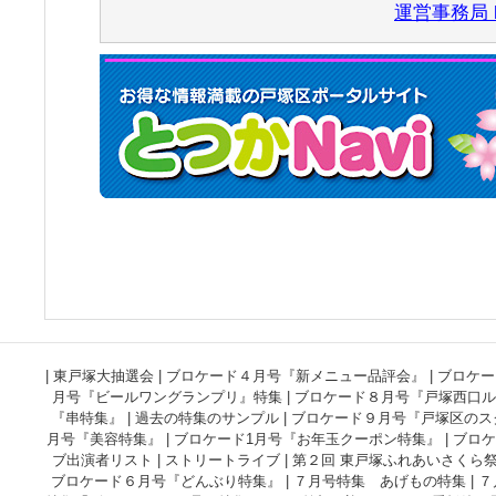
運営事務局 http
|
東戸塚大抽選会
|
ブロケード４月号『新メニュー品評会』
|
ブロケー
月号『ビールワングランプリ』特集
|
ブロケード８月号『戸塚西口ル
『串特集』
|
過去の特集のサンプル
|
ブロケード９月号『戸塚区のス
月号『美容特集』
|
ブロケード1月号『お年玉クーポン特集』
|
ブロケ
ブ出演者リスト
|
ストリートライブ
|
第２回 東戸塚ふれあいさくら
ブロケード６月号『どんぶり特集』
|
７月号特集 あげもの特集
|
７