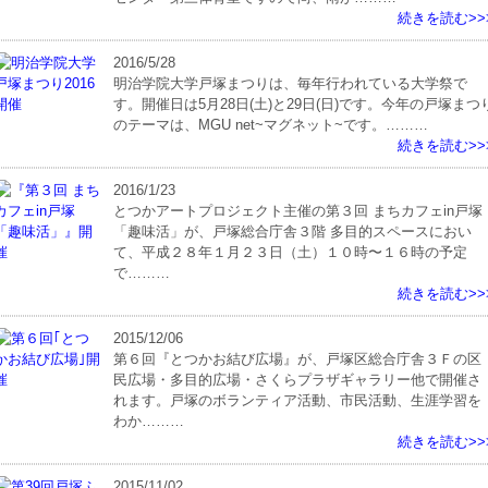
続きを読む>>
2016/5/28
明治学院大学戸塚まつりは、毎年行われている大学祭で
す。開催日は5月28日(土)と29日(日)です。今年の戸塚まつ
のテーマは、MGU net~マグネット~です。………
続きを読む>>
2016/1/23
とつかアートプロジェクト主催の第３回 まちカフェin戸塚
「趣味活」が、戸塚総合庁舎３階 多目的スペースにおい
て、平成２８年１月２３日（土）１０時〜１６時の予定
で………
続きを読む>>
2015/12/06
第６回『とつかお結び広場』が、戸塚区総合庁舎３Ｆの区
民広場・多目的広場・さくらプラザギャラリー他で開催さ
れます。戸塚のボランティア活動、市民活動、生涯学習を
わか………
続きを読む>>
2015/11/02