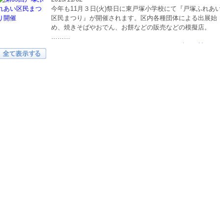
今年も11月３日(火)祭日に東戸塚小学校にて『戸塚ふれあ
区民まつり』が開催されます。区内各種団体による出展始
め、焼きそばやおでん、お餅などの販売などの模擬店。
………
続きを読む>>
2015/09/22
秋の休日に親子三世代で、わが町東戸塚を歩きながら、ふ
るさと東戸塚をクイズで学ぶスタンプラリーを楽しんでも
らうイベントです。名付けて「歩き愛です（あるきめで
す）東………
続きを読む>>