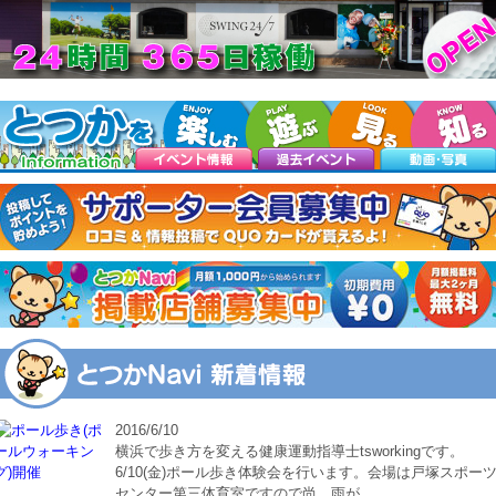
2016/6/10
横浜で歩き方を変える健康運動指導士tsworkingです。
6/10(金)ポール歩き体験会を行います。会場は戸塚スポー
センター第三体育室ですので尚、雨が………