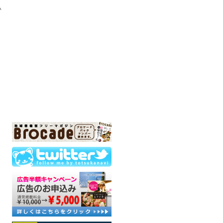
い
>
>