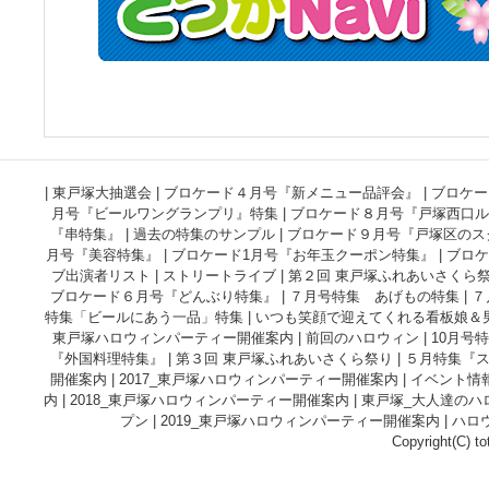
|
東戸塚大抽選会
|
ブロケード４月号『新メニュー品評会』
|
ブロケー
月号『ビールワングランプリ』特集
|
ブロケード８月号『戸塚西口ル
『串特集』
|
過去の特集のサンプル
|
ブロケード９月号『戸塚区のス
月号『美容特集』
|
ブロケード1月号『お年玉クーポン特集』
|
ブロケ
ブ出演者リスト
|
ストリートライブ
|
第２回 東戸塚ふれあいさくら
ブロケード６月号『どんぶり特集』
|
７月号特集 あげもの特集
|
７
特集「ビールにあう一品」特集
|
いつも笑顔で迎えてくれる看板娘＆
東戸塚ハロウィンパーティー開催案内
|
前回のハロウィン
|
10月号
『外国料理特集』
|
第３回 東戸塚ふれあいさくら祭り
|
５月特集『
開催案内
|
2017_東戸塚ハロウィンパーティー開催案内
|
イベント情
内
|
2018_東戸塚ハロウィンパーティー開催案内
|
東戸塚_大人達のハ
プン
|
2019_東戸塚ハロウィンパーティー開催案内
|
ハロ
Copyright(C) to