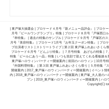
|
東戸塚大抽選会
|
ブロケード４月号『新メニュー品評会』
|
ブロケー
月号『ビールワングランプリ』特集
|
ブロケード８月号『戸塚西口ル
『串特集』
|
過去の特集のサンプル
|
ブロケード９月号『戸塚区のス
月号『美容特集』
|
ブロケード1月号『お年玉クーポン特集』
|
ブロケ
ブ出演者リスト
|
ストリートライブ
|
第２回 東戸塚ふれあいさくら
ブロケード６月号『どんぶり特集』
|
７月号特集 あげもの特集
|
７
特集「ビールにあう一品」特集
|
いつも笑顔で迎えてくれる看板娘＆
東戸塚ハロウィンパーティー開催案内
|
前回のハロウィン
|
10月号
『外国料理特集』
|
第３回 東戸塚ふれあいさくら祭り
|
５月特集『
開催案内
|
2017_東戸塚ハロウィンパーティー開催案内
|
イベント情
内
|
2018_東戸塚ハロウィンパーティー開催案内
|
東戸塚_大人達のハ
プン
|
2019_東戸塚ハロウィンパーティー開催案内
|
ハロ
Copyright(C) to