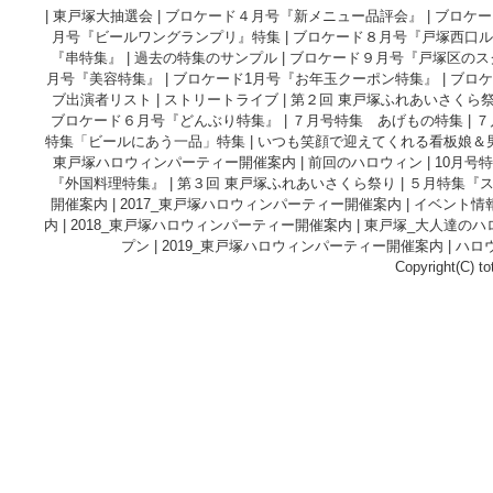
|
東戸塚大抽選会
|
ブロケード４月号『新メニュー品評会』
|
ブロケー
月号『ビールワングランプリ』特集
|
ブロケード８月号『戸塚西口ル
『串特集』
|
過去の特集のサンプル
|
ブロケード９月号『戸塚区のス
月号『美容特集』
|
ブロケード1月号『お年玉クーポン特集』
|
ブロケ
ブ出演者リスト
|
ストリートライブ
|
第２回 東戸塚ふれあいさくら
ブロケード６月号『どんぶり特集』
|
７月号特集 あげもの特集
|
７
特集「ビールにあう一品」特集
|
いつも笑顔で迎えてくれる看板娘＆
東戸塚ハロウィンパーティー開催案内
|
前回のハロウィン
|
10月号
『外国料理特集』
|
第３回 東戸塚ふれあいさくら祭り
|
５月特集『
開催案内
|
2017_東戸塚ハロウィンパーティー開催案内
|
イベント情
内
|
2018_東戸塚ハロウィンパーティー開催案内
|
東戸塚_大人達のハ
プン
|
2019_東戸塚ハロウィンパーティー開催案内
|
ハロ
Copyright(C) to