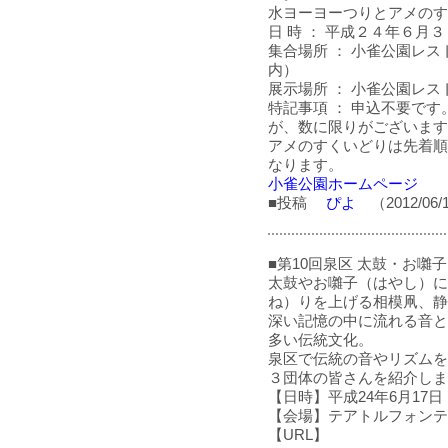
水ヨーヨーつりとアメのす
日 時 ： 平成２４年６
集合場所 ： 小雀公園レ
内）
展示場所 ： 小雀公園レス
特記事項 ： 申込不要で
が、数に限りがございます
アメのすくいどりは先着順
なります。
小雀公園ホームページ
■投稿
ぴよ
（2012/06/
■第10回泉区 太鼓・お囃
太鼓やお囃子（はやし）に
ね）りを上げる相模凧、静
深い記憶の中に流れる音と
多い伝統文化。
泉区で伝統の音やリズムを
３団体の皆さんを紹介しま
【日時】平成24年6月17
【会場】テアトルフォンテ
【URL】