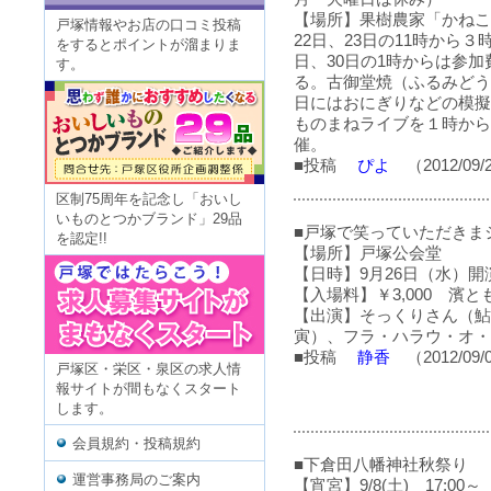
【場所】果樹農家「かねこ
戸塚情報やお店の口コミ投稿
22日、23日の11時から３
をするとポイントが溜まりま
日、30日の1時からは参加
す。
る。古御堂焼（ふるみどう
日にはおにぎりなどの模擬
ものまねライブを１時から
催。
■投稿
ぴよ
（2012/09/
区制75周年を記念し「おいし
いものとつかブランド」29品
■戸塚で笑っていただきま
を認定!!
【場所】戸塚公会堂
【日時】9月26日（水）開演1
【入場料】￥3,000 濱と
【出演】そっくりさん（鮎
寅）、フラ・ハラウ・オ・
■投稿
静香
（2012/09/
戸塚区・栄区・泉区の求人情
報サイトが間もなくスタート
します。
会員規約・投稿規約
■下倉田八幡神社秋祭り
運営事務局のご案内
【宵宮】9/8(土) 17:00～