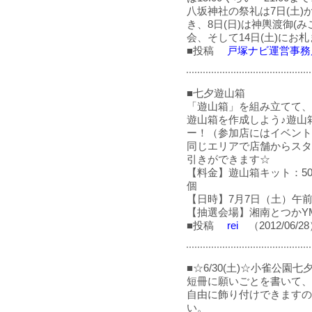
八坂神社の祭礼は7日(土)
き、8日(日)は神輿渡御(み
会、そして14日(土)にお
■投稿
戸塚ナビ運営事務
■七夕遊山箱
「遊山箱」を組み立てて、
遊山箱を作成しよう♪遊山
ー！（参加店にはイベント
同じエリアで店舗からスタ
引きができます☆
【料金】遊山箱キット：50
個
【日時】7月7日（土）午前
【抽選会場】湘南とつかY
■投稿
rei
（2012/06/2
■☆6/30(土)☆小雀公園
短冊に願いごとを書いて、
自由に飾り付けできますの
い。