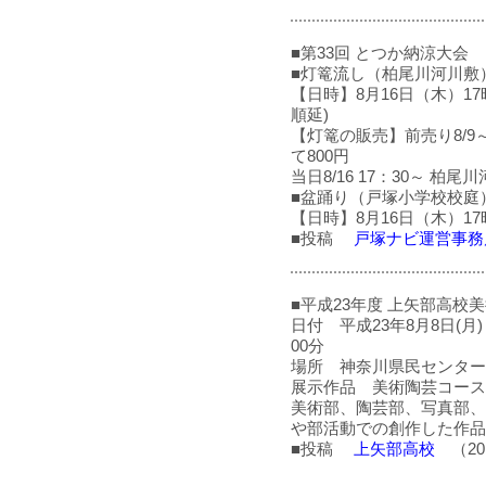
■第33回 とつか納涼大会
■灯篭流し（柏尾川河川敷
【日時】8月16日（木）17時
順延)
【灯篭の販売】前売り8/9～
て800円
当日8/16 17：30～ 柏尾
■盆踊り（戸塚小学校校庭
【日時】8月16日（木）17
■投稿
戸塚ナビ運営事務
■平成23年度 上矢部高校
日付 平成23年8月8日(月)～
00分
場所 神奈川県民センター
展示作品 美術陶芸コース
美術部、陶芸部、写真部、
や部活動での創作した作品
■投稿
上矢部高校
（201