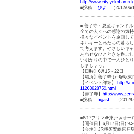
http://www.city.yokohama.l
■投稿
ぴよ
（2012/06/
■ 善了寺・夏至キャンドルナ
全ての人々への感謝の気持ちを込
様々なイベントを企画して
ネルギーと私たちの暮らし
て考えます。やさしいキャ
あわせなひとときを過ごし
い明かりの中で一人ひとり
しましょう。
【日時】6月15～22日
【場所】善了寺 (戸塚駅東
【イベント詳細】
http://am
11263828759.html
【善了寺】
http://www.zenry
■投稿
higashi
（2012/0
■6/17フリマ＠東戸塚オ
【開催日】6月17日(日) 9:30
【会場】JR横須賀線東戸