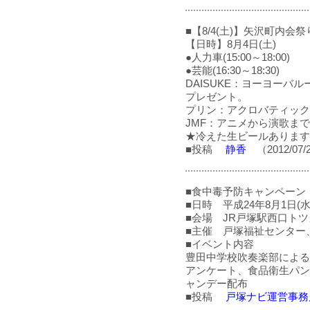
■【8/4(土)】矢沢町内会祭
【日時】8月4日(土)
●人力車(15:00～18:00)
●芸能(16:30～18:30)
DAISUKE：ヨーヨーバ
プレゼント。
プリン：アクロバティック
JMF：アニメから演歌ま
★冷えた生ビールあります
■投稿
静香
（2012/07/
■食中毒予防キャンペーン
■日時 平成24年8月1日(
■会場 JR戸塚駅西口ト
■主催 戸塚福祉センター
■イベント内容
豊田中学校吹奏楽部による
アンケート、食品衛生パン
ャンデー配布
■投稿
戸塚ナビ運営事務