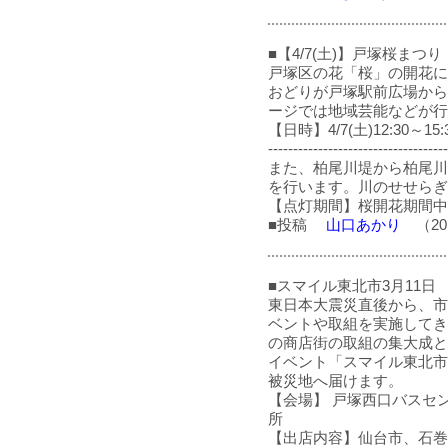
■【4/7(土)】戸塚桜まつ
戸塚区の花「桜」の開花に
おどりが戸塚駅前広場から
ージでは地域芸能などが行
【日時】4/7(土)12:30～
------------------------------------
また、柏尾川堤から柏尾川
を行います。川のせせらぎ
【点灯期間】桜開花期間中 1
■投稿
山口あかり
（201
■スマイル東北市3月11日
東日本大震災直後から、市
ベントや取組を実施してき
の商店街の取組の集大成と
イベント「スマイル東北市
被災地へ届けます。
【会場】 戸塚西口バスセ
所
【出店内容】仙台市、石巻