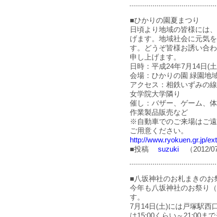
■ひかりの園夏まつり
日頃より地域の皆様には、
げます。地域社会に元気を
す。どうぞ皆様お誘い合わ
申し上げます。
日時：平成24年7月14日(土
会場：ひかりの園 緑園地
アクセス：相鉄いずみの線
女学院大学隣り
催し：バザー、ゲーム、体
作業製品販売など
※自動車でのご来場はご遠
ご用意ください。
http://www.ryokuen.gr.jp/ext
■投稿
suzuki
（2012/07
■八坂神社のお札まきのお
今年も八坂神社のお祭り（
す。
7月14日(土)には戸塚駅
は15:00くらい～21:0