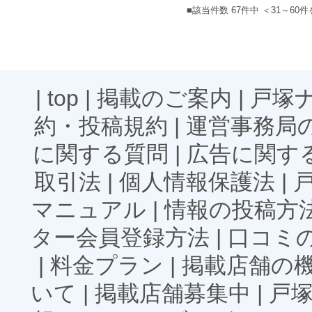
■該当件数 67件中 ＜31～60
|
top
|
掲載のご案内
|
戸塚
約・投稿規約
|
運営事務局
に関する質問
|
広告に関す
取引法
|
個人情報保護法
|
マニュアル
|
情報の投稿方
ター会員登録方法
|
口コミ
|
料金プラン
|
掲載店舗の
いて
|
掲載店舗募集中
|
戸