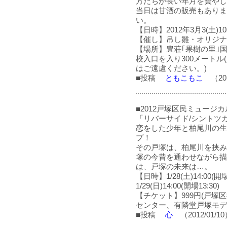
方たちが長い年月を費やし
当日は甘酒の販売もありま
い。
【日時】2012年3月3(土)1
【催し】吊し雛・オリジナ
【場所】豊荘｢果樹の里｣
校入口を入り300メート
はご遠慮ください。)
■投稿
ともこもこ
（201
■2012戸塚区民ミュージカ
「リバーサイド/シントツ
恋をした少年と柏尾川の生
プ！
その戸塚は、柏尾川を挟み
塚の今昔を通わせながら描
は、戸塚の未来は…。
【日時】1/28(土)14:00(開場1
1/29(日)14:00(開場13:30)
【チケット】999円(戸塚区役
センター、有隣堂戸塚モデ
■投稿
心
（2012/01/1