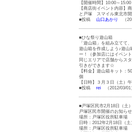
【開催時間】10:00～15:00
【商店街イベント内容】商
と戸塚 スマイル東北市開
■投稿
山口あかり
（201
■ひな祭り遊山箱
「遊山箱」を組み立てて、
遊山箱を作成しよう♪遊山
ー！（参加店にはイベント
同じエリアで店舗からスタ
引きができます☆
【料金】遊山箱キット：50
個
【日時】３月３日（土）午
■投稿
rei
（2012/03/0
■戸塚区民市2月18日（土
戸塚区民市開催のお知らせ
場所：戸塚区役所駐車場
日時：2012年2月18日（土
場所：戸塚区役所駐車場