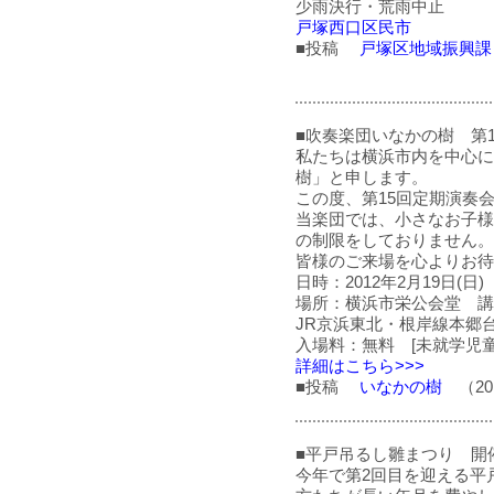
少雨決行・荒雨中止
戸塚西口区民市
■投稿
戸塚区地域振興課
■吹奏楽団いなかの樹 第
私たちは横浜市内を中心に
樹」と申します。
この度、第15回定期演奏
当楽団では、小さなお子様
の制限をしておりません。
皆様のご来場を心よりお待
日時：2012年2月19日(日) 
場所：横浜市栄公会堂 講
JR京浜東北・根岸線本郷
入場料：無料 [未就学児
詳細はこちら>>>
■投稿
いなかの樹
（201
■平戸吊るし雛まつり 開
今年で第2回目を迎える平