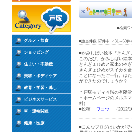
■検索ワ
グルメ・飲食
■該当件数 67件中 ＜31～60
ショッピング
■かみしばい絵本『きんぎ
このたび、かみしばい絵本
住まい・不動産
きんぎょひめと家来のやぎ
きんぎょひめがスイカを食
ことになったご一行。はた
美容・ボディケア
ができたのでしょうか？
教育・学習・暮し
＊戸塚モディ４階の有隣堂
＊ホームページのメルスマ
ビジネスサービス
料）
■投稿
ワコウ
（2012/1
車・運輸関連
健康・医療
■こんなブログはいかがで