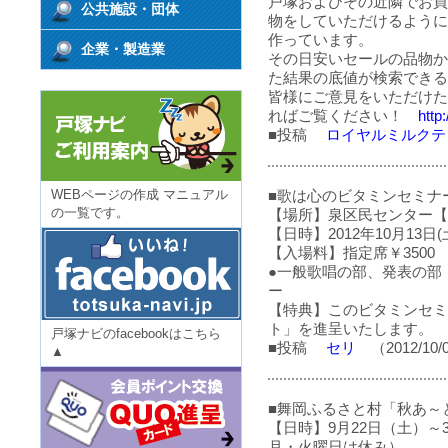
戸塚およびその近隣でお買
公共施設・団体
物をしていただけるように
作っています。
企業・製造業
その日安いセールの品物か
た結果の底値が検索できる
皆様にご意見をいただけた
ればご覧ください！
http:
■投稿
ロイヤルミルクティ
WEBページの作成 マニュアル
■歌は心のビタミンセミナ
の一覧です。
【場所】泉区民センター【
【日時】2012年10月13日(
【入場料】指定席￥3500 
●一般歌唱の部、発表の部
ー
【特典】このビタミンセミ
ト」を進呈いたします。
戸塚ナビのfacebookはこちら
■投稿
セリ
（2012/10/
▲
■舞岡ふるさと村「秋あ～
【日時】9月22日（土）～
月・火曜日は休み）