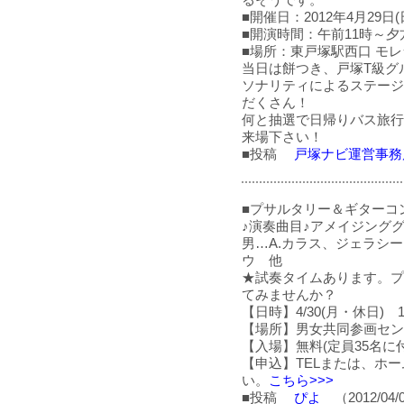
るそうです。
■開催日：2012年4月29日(
■開演時間：午前11時～夕
■場所：東戸塚駅西口 モ
当日は餅つき、戸塚T級グ
ソナリティによるステージ
だくさん！
何と抽選で日帰りバス旅行
来場下さい！
■投稿
戸塚ナビ運営事務
■プサルタリー＆ギターコ
♪演奏曲目♪アメイジング
男…A.カラス、ジェラシ
ウ 他
★試奏タイムあります。プ
てみませんか？
【日時】4/30(月・休日) 1
【場所】男女共同参画センタ
【入場】無料(定員35名に
【申込】TELまたは、ホ
い。
こちら>>>
■投稿
ぴよ
（2012/04/