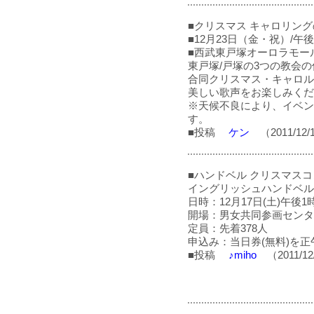
■クリスマス キャロリン
■12月23日（金・祝）/午
■西武東戸塚オーロラモー
東戸塚/戸塚の3つの教会
合同クリスマス・キャロル
美しい歌声をお楽しみくだ
※天候不良により、イベン
す。
■投稿
ケン
（2011/12/
■ハンドベル クリスマス
イングリッシュハンドベル
日時：12月17日(土)午後1時
開場：男女共同参画センター横
定員：先着378人
申込み：当日券(無料)を
■投稿
♪miho
（2011/12