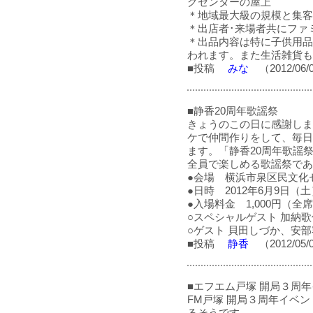
グセンターの屋上
＊地域最大級の規模と集客
＊出店者･来場者共にファ
＊出品内容は特に子供用品
われます。また生活雑貨も
■投稿
みな
（2012/06/
■静香20周年歌謡祭
きょうのこの日に感謝しま
ケで仲間作りをして、毎日
ます。「静香20周年歌謡
全員で楽しめる歌謡祭であ
●会場 横浜市泉区民文化
●日時 2012年6月9日（土
●入場料金 1,000円（全
○スペシャルゲスト 加納
○ゲスト 貝田しづか、安
■投稿
静香
（2012/05/
■エフエム戸塚 開局３周
FM戸塚 開局３周年イベ