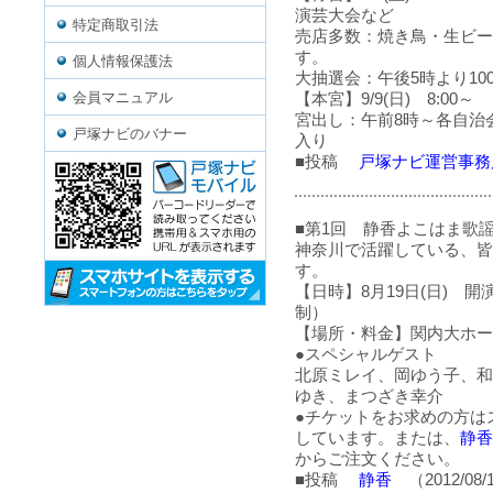
演芸大会など
特定商取引法
売店多数：焼き鳥・生ビー
す。
個人情報保護法
大抽選会：午後5時より10
会員マニュアル
【本宮】9/9(日) 8:00～
宮出し：午前8時～各自治
戸塚ナビのバナー
入り
■投稿
戸塚ナビ運営事務
■第1回 静香よこはま歌
神奈川で活躍している、皆
す。
【日時】8月19日(日) 開演
制）
【場所・料金】関内大ホール
●スペシャルゲスト
北原ミレイ、岡ゆう子、和
ゆき、まつざき幸介
●チケットをお求めの方は
しています。または、
静香
からご注文ください。
■投稿
静香
（2012/08/