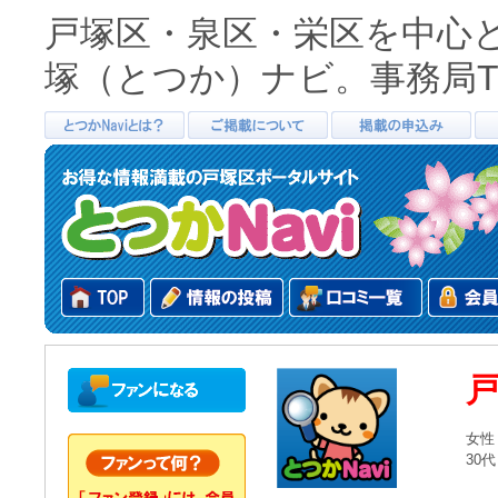
戸塚区・泉区・栄区を中心
塚（とつか）ナビ。事務局TEL0
女性
30代