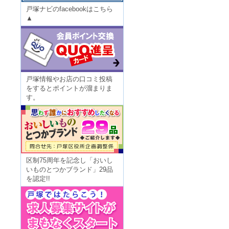
戸塚ナビのfacebookはこちら
▲
戸塚情報やお店の口コミ投稿
をするとポイントが溜まりま
す。
区制75周年を記念し「おいし
いものとつかブランド」29品
を認定!!