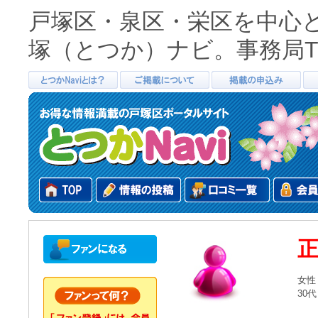
戸塚区・泉区・栄区を中心
塚（とつか）ナビ。事務局TEL0
女性
30代