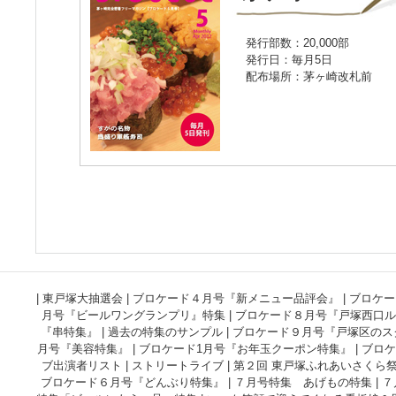
発行部数：20,000部
発行日：毎月5日
配布場所：茅ヶ崎改札前
|
東戸塚大抽選会
|
ブロケード４月号『新メニュー品評会』
|
ブロケー
月号『ビールワングランプリ』特集
|
ブロケード８月号『戸塚西口ル
『串特集』
|
過去の特集のサンプル
|
ブロケード９月号『戸塚区のス
月号『美容特集』
|
ブロケード1月号『お年玉クーポン特集』
|
ブロケ
ブ出演者リスト
|
ストリートライブ
|
第２回 東戸塚ふれあいさくら
ブロケード６月号『どんぶり特集』
|
７月号特集 あげもの特集
|
７