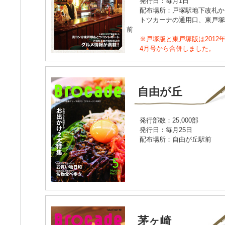
発行日：毎月1日
配布場所：戸塚駅地下改札か
トツカーナの通用口、東戸塚
前
※戸塚版と東戸塚版は2012
4月号から合併しました。
自由が丘
発行部数：25,000部
発行日：毎月25日
配布場所：自由が丘駅前
茅ヶ崎