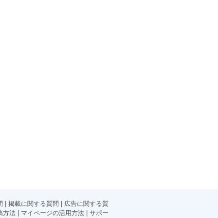
問
|
掲載に関する質問
|
広告に関する質
稿方法
|
マイページの活用方法
|
サポー